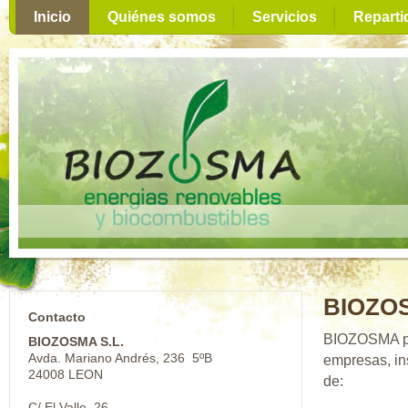
Inicio
Quiénes somos
Servicios
Reparti
BIOZO
Contacto
BIOZOSMA pre
BIOZOSMA S.L.
Avda. Mariano Andrés, 236 5ºB
empresas, in
24008 LEON
de:
C/ El Valle, 26