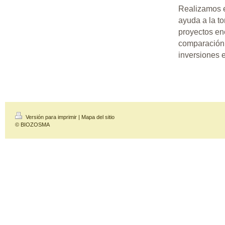
Realizamos e
ayuda a la t
proyectos en
comparación 
inversiones e
Versión para imprimir
|
Mapa del sitio
© BIOZOSMA